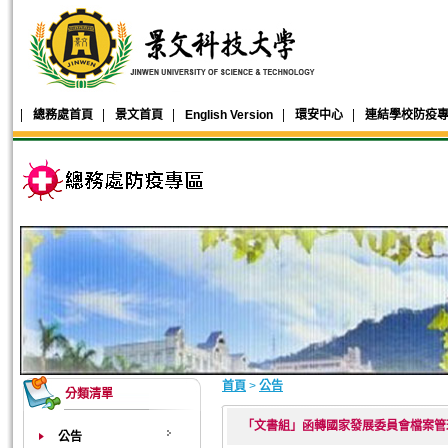
總務處首頁
景文首頁
English Version
環安中心
連結學校防疫
首頁
>
公告
分類清單
「文書組」函轉國家發展委員會檔案管理局
公告