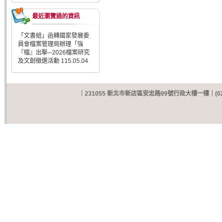
最近瀏覽過的資訊
「文書組」函轉國家發展委
員會檔案管理局辦理「強
『檔』出擊─2026檔案研究
及文創徵選活動 115.05.04
｜231055 新北市新店區安忠路99號行政大樓一樓｜(02)8212